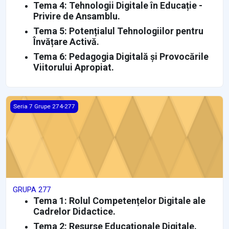
Tema 4: Tehnologii Digitale în Educație -
Privire de Ansamblu.
Tema 5: Potențialul Tehnologiilor pentru
Învățare Activă.
Tema 6: Pedagogia Digitală și Provocările
Viitorului Apropiat.
GRUPA 277
Seria 7 Grupe 274-277
GRUPA 277
Tema 1: Rolul Competențelor Digitale ale
Cadrelor Didactice.
Tema 2: Resurse Educaționale Digitale.