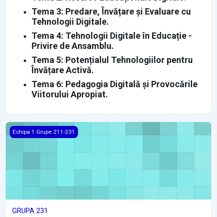
Tema 3: Predare, Învățare și Evaluare cu
Tehnologii Digitale.
Tema 4: Tehnologii Digitale în Educație -
Privire de Ansamblu.
Tema 5: Potențialul Tehnologiilor pentru
Învățare Activă.
Tema 6: Pedagogia Digitală și Provocările
Viitorului Apropiat.
GRUPA 231
Echipa 1 Grupe 211-231
GRUPA 231