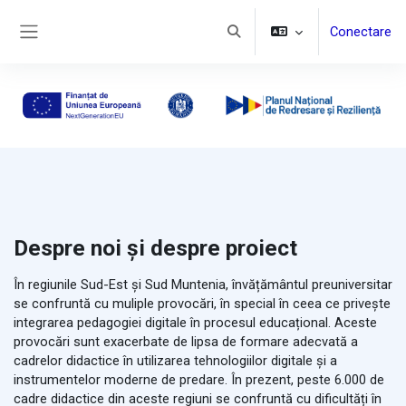
Sari la conţinutul principal
Conectare
Afișați căutarea
Panou lateral
Despre noi și despre proiect
În regiunile Sud-Est și Sud Muntenia, învățământul preuniversitar
se confruntă cu muliple provocări, în special în ceea ce privește
integrarea pedagogiei digitale în procesul educațional. Aceste
provocări sunt exacerbate de lipsa de formare adecvată a
cadrelor didactice în utilizarea tehnologiilor digitale și a
instrumentelor moderne de predare. În prezent, peste 6.000 de
cadre didactice din aceste regiuni se confruntă cu dificultăți în