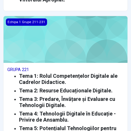
GRUPA 221
Echipa 1 Grupe 211-231
GRUPA 221
Tema 1: Rolul Competențelor Digitale ale
Cadrelor Didactice.
Tema 2: Resurse Educaționale Digitale.
Tema 3: Predare, Învățare și Evaluare cu
Tehnologii Digitale.
Tema 4: Tehnologii Digitale în Educație -
Privire de Ansamblu.
Tema 5: Potențialul Tehnologiilor pentru