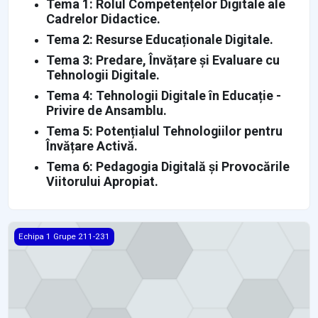
Tema 1: Rolul Competențelor Digitale ale
Cadrelor Didactice.
Tema 2: Resurse Educaționale Digitale.
Tema 3: Predare, Învățare și Evaluare cu
Tehnologii Digitale.
Tema 4: Tehnologii Digitale în Educație -
Privire de Ansamblu.
Tema 5: Potențialul Tehnologiilor pentru
Învățare Activă.
Tema 6: Pedagogia Digitală și Provocările
Viitorului Apropiat.
GRUPA 224
Echipa 1 Grupe 211-231