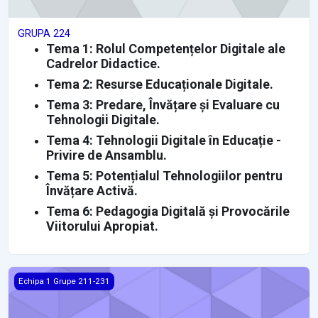
GRUPA 224
Tema 1: Rolul Competențelor Digitale ale
Cadrelor Didactice.
Tema 2: Resurse Educaționale Digitale.
Tema 3: Predare, Învățare și Evaluare cu
Tehnologii Digitale.
Tema 4: Tehnologii Digitale în Educație -
Privire de Ansamblu.
Tema 5: Potențialul Tehnologiilor pentru
Învățare Activă.
Tema 6: Pedagogia Digitală și Provocările
Viitorului Apropiat.
GRUPA 223
Echipa 1 Grupe 211-231