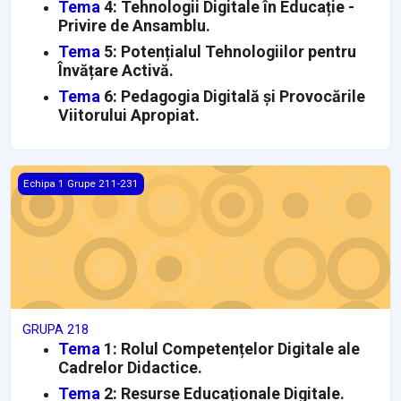
Tema
4: Tehnologii Digitale în Educație -
Privire de Ansamblu.
Tema
5: Potențialul Tehnologiilor pentru
Învățare Activă.
Tema
6: Pedagogia Digitală și Provocările
Viitorului Apropiat.
GRUPA 218
Echipa 1 Grupe 211-231
GRUPA 218
Tema
1: Rolul Competențelor Digitale ale
Cadrelor Didactice.
Tema
2: Resurse Educaționale Digitale.