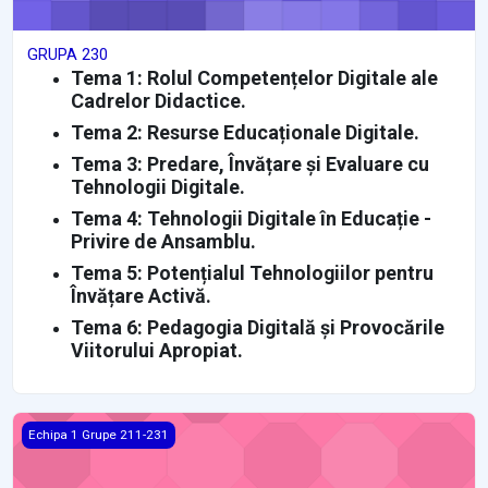
GRUPA 230
Tema 1: Rolul Competențelor Digitale ale
Cadrelor Didactice.
Tema 2: Resurse Educaționale Digitale.
Tema 3: Predare, Învățare și Evaluare cu
Tehnologii Digitale.
Tema 4: Tehnologii Digitale în Educație -
Privire de Ansamblu.
Tema 5: Potențialul Tehnologiilor pentru
Învățare Activă.
Tema 6: Pedagogia Digitală și Provocările
Viitorului Apropiat.
GRUPA 229
Echipa 1 Grupe 211-231