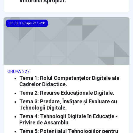
Viitorului Apropiat.
GRUPA 227
Echipa 1 Grupe 211-231
GRUPA 227
Tema 1: Rolul Competențelor Digitale ale
Cadrelor Didactice.
Tema 2: Resurse Educaționale Digitale.
Tema 3: Predare, Învățare și Evaluare cu
Tehnologii Digitale.
Tema 4: Tehnologii Digitale în Educație -
Privire de Ansamblu.
Tema 5: Potențialul Tehnologiilor pentru