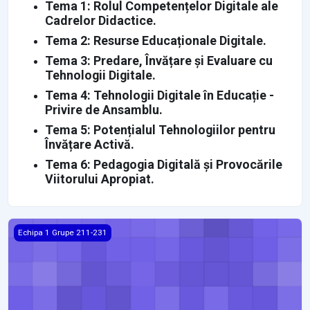
Tema 1: Rolul Competențelor Digitale ale
Cadrelor Didactice.
Tema 2: Resurse Educaționale Digitale.
Tema 3: Predare, Învățare și Evaluare cu
Tehnologii Digitale.
Tema 4: Tehnologii Digitale în Educație -
Privire de Ansamblu.
Tema 5: Potențialul Tehnologiilor pentru
Învățare Activă.
Tema 6: Pedagogia Digitală și Provocările
Viitorului Apropiat.
GRUPA 230
Echipa 1 Grupe 211-231