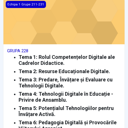
GRUPA 228
Echipa 1 Grupe 211-231
GRUPA 228
Tema 1: Rolul Competențelor Digitale ale
Cadrelor Didactice.
Tema 2: Resurse Educaționale Digitale.
Tema 3: Predare, Învățare și Evaluare cu
Tehnologii Digitale.
Tema 4: Tehnologii Digitale în Educație -
Privire de Ansamblu.
Tema 5: Potențialul Tehnologiilor pentru
Învățare Activă.
Tema 6: Pedagogia Digitală și Provocările