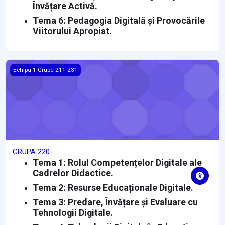
Învățare Activă.
Tema 6: Pedagogia Digitală și Provocările
Viitorului Apropiat.
GRUPA 220
Echipa 1 Grupe 211-231
GRUPA 220
Tema 1: Rolul Competențelor Digitale ale
Cadrelor Didactice.
Tema 2: Resurse Educaționale Digitale.
Tema 3: Predare, Învățare și Evaluare cu
Tehnologii Digitale.