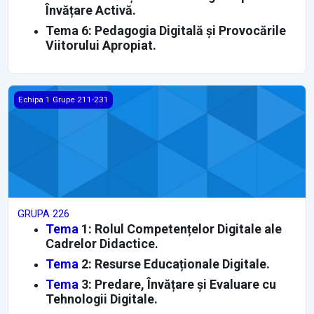
Învățare Activă.
Tema 6: Pedagogia Digitală și Provocările
Viitorului Apropiat.
GRUPA 226
Echipa 1 Grupe 211-231
GRUPA 226
Tema
1: Rolul Competențelor Digitale ale
Cadrelor Didactice.
Tema
2: Resurse Educaționale Digitale.
Tema
3: Predare, Învățare și Evaluare cu
Tehnologii Digitale.