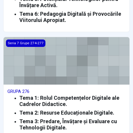
Învățare Activă.
Tema 6: Pedagogia Digitală și Provocările
Viitorului Apropiat.
GRUPA 276
Seria 7 Grupe 274-277
GRUPA 276
Tema 1: Rolul Competențelor Digitale ale
Cadrelor Didactice.
Tema 2: Resurse Educaționale Digitale.
Tema 3: Predare, Învățare și Evaluare cu
Tehnologii Digitale.