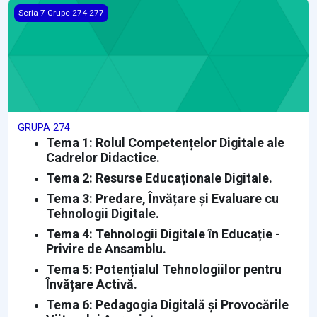
GRUPA 274
Seria 7 Grupe 274-277
GRUPA 274
Tema 1: Rolul Competențelor Digitale ale
Cadrelor Didactice.
Tema 2: Resurse Educaționale Digitale.
Tema 3: Predare, Învățare și Evaluare cu
Tehnologii Digitale.
Tema 4: Tehnologii Digitale în Educație -
Privire de Ansamblu.
Tema 5: Potențialul Tehnologiilor pentru
Învățare Activă.
Tema 6: Pedagogia Digitală și Provocările