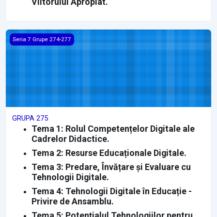
Viitorului Apropiat.
GRUPA 275
Seria 7 Grupe 274-277
GRUPA 275
Tema 1: Rolul Competențelor Digitale ale
Cadrelor Didactice.
Tema 2: Resurse Educaționale Digitale.
Tema 3: Predare, Învățare și Evaluare cu
Tehnologii Digitale.
Tema 4: Tehnologii Digitale în Educație -
Privire de Ansamblu.
Tema 5: Potențialul Tehnologiilor pentru