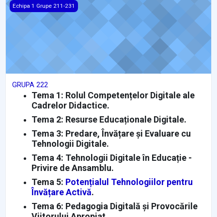
GRUPA 222
Echipa 1 Grupe 211-231
GRUPA 222
Tema 1: Rolul Competențelor Digitale ale
Cadrelor Didactice.
Tema 2: Resurse Educaționale Digitale.
Tema 3: Predare, Învățare și Evaluare cu
Tehnologii Digitale.
Tema 4: Tehnologii Digitale în Educație -
Privire de Ansamblu.
Tema 5:
Potențialul Tehnologiilor pentru
Învățare Activă
.
Tema 6: Pedagogia Digitală și Provocările
Viitorului Apropiat.