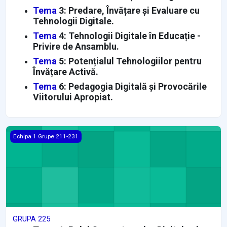
Tema
3: Predare, Învățare și Evaluare cu
Tehnologii Digitale.
Tema
4: Tehnologii Digitale în Educație -
Privire de Ansamblu.
Tema
5: Potențialul Tehnologiilor pentru
Învățare Activă.
Tema
6: Pedagogia Digitală și Provocările
Viitorului Apropiat.
GRUPA 225
Echipa 1 Grupe 211-231
GRUPA 225